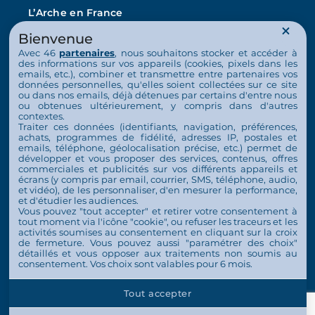
L’Arche en France
La vie au quotidien
Bienvenue
Avec 46
partenaires
, nous souhaitons stocker et accéder à
Nos activités
des informations sur vos appareils (cookies, pixels dans les
emails, etc.), combiner et transmettre entre partenaires vos
données personnelles, qu'elles soient collectées sur ce site
Actualités
ou dans nos emails, déjà détenues par certains d'entre nous
ou obtenues ultérieurement, y compris dans d'autres
Nous soutenir
contextes.
Traiter ces données (identifiants, navigation, préférences,
achats, programmes de fidélité, adresses IP, postales et
S’engager
emails, téléphone, géolocalisation précise, etc.) permet de
développer et vous proposer des services, contenus, offres
commerciales et publicités sur vos différents appareils et
Nous soutenir
écrans (y compris par email, courrier, SMS, téléphone, audio,
et vidéo), de les personnaliser, d'en mesurer la performance,
Contact
et d'étudier les audiences.
Vous pouvez "tout accepter" et retirer votre consentement à
Espace Presse
tout moment via l'icône "cookie", ou refuser les traceurs et les
activités soumises au consentement en cliquant sur la croix
de fermeture. Vous pouvez aussi "paramétrer des choix"
détaillés et vous opposer aux traitements non soumis au
consentement. Vos choix sont valables pour 6 mois.
© 2026 Tous droits réservés L'Arche en France
Tout accepter
Plan de site
Mentions légales
Politique de confidentialité
Gestion des cookies