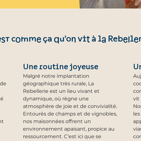
est comme ça qu’on vit à la Rebelle
Une routine joyeuse
Un
Malgré notre implantation
Au
 de
géographique très rurale, La
co
Rebellerie est un lieu vivant et
co
té
dynamique, où règne une
vit
atmosphère de joie et de convivialité.
Nos
Entourés de champs et de vignobles,
les
nt
nos maisonnées offrent un
ap
environnement apaisant, propice au
via
ressourcement. C’est ici que se
con