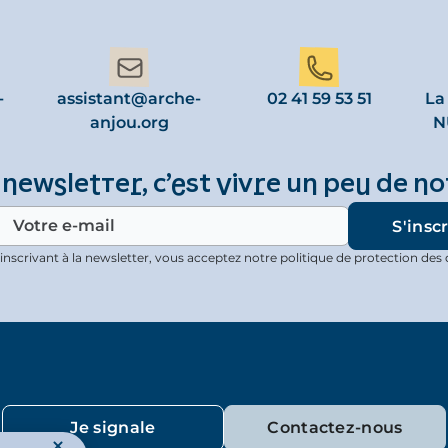
-
assistant@arche-
02 41 59 53 51
La
anjou.org
N
 newsletter, c’est vivre un peu de no
inscrivant à la newsletter, vous acceptez notre politique de protection des
Je signale
Contactez-nous