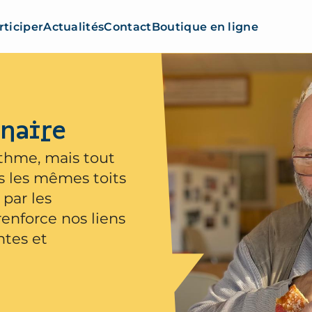
rticiper
Actualités
Contact
Boutique en ligne
inaire
ythme, mais tout
s les mêmes toits
 par les
nforce nos liens
ntes et