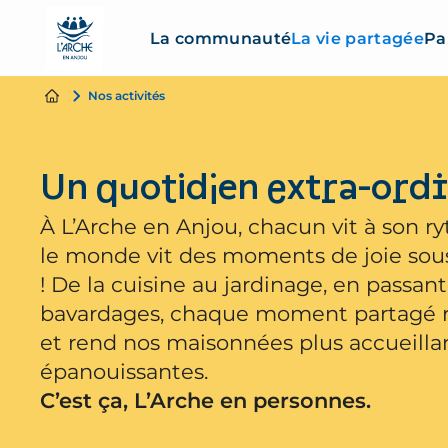
La communauté
La vie partagée
Pa
Nos activités
Un quotidien extra-ord
À L’Arche en Anjou, chacun vit à son r
le monde vit des moments de joie sou
! De la cuisine au jardinage, en passant
bavardages, chaque moment partagé re
et rend nos maisonnées plus accueilla
épanouissantes.
C’est ça, L’Arche en personnes.