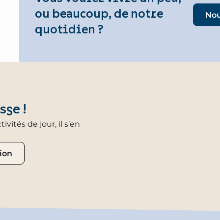
ou beaucoup, de notre
Nou
quotidien ?
sse !
vités de jour, il s’en
ion